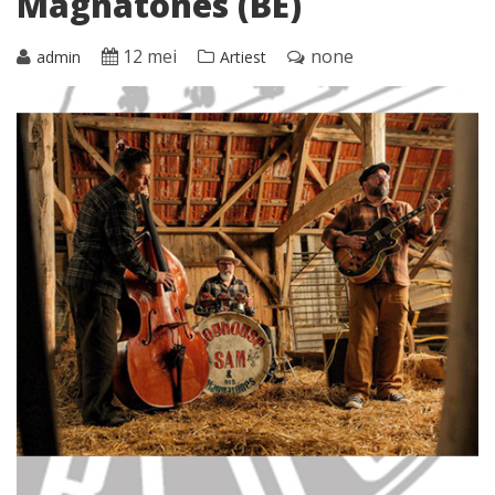
Magnatones (BE)
12 mei
none
admin
Artiest