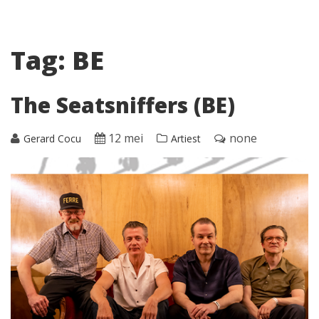
Tag:
BE
The Seatsniffers (BE)
12 mei
none
Gerard Cocu
Artiest