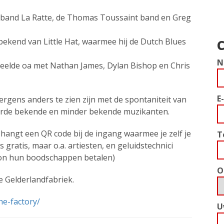
jn band La Ratte, de Thomas Toussaint band en Greg
bekend van Little Hat, waarmee hij de Dutch Blues
C
N
peelde oa met Nathan James, Dylan Bishop en Chris
E
ergens anders te zien zijn met de spontaniteit van
erde bekende en minder bekende muzikanten.
 hangt een QR code bij de ingang waarmee je zelf je
T
 gratis, maar o.a. artiesten, en geluidstechnici
oon hun boodschappen betalen)
O
e Gelderlandfabriek.
he-factory/
U