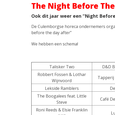
The Night Before The
Ook dit jaar weer een “Night Before
De Culemborgse horeca ondernemers organ
before the day after”
We hebben een schema!
Talisker Two
D&D Bo
Robbert Fossen & Lothar
Tapperij
Wijnvoord
Lekside Ramblers
De
The Boogalees feat. Little
Café De
Steve
Roni Reeds & Elsie Franklin
Lu