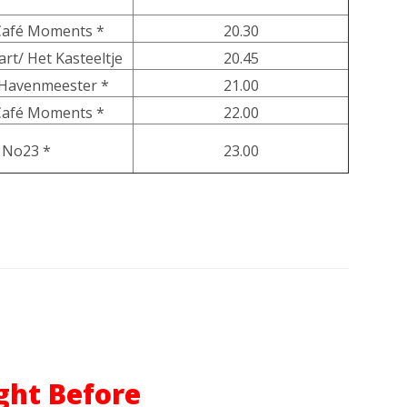
Café Moments *
20.30
rt/ Het Kasteeltje
20.45
 Havenmeester *
21.00
Café Moments *
22.00
No23 *
23.00
ght Before