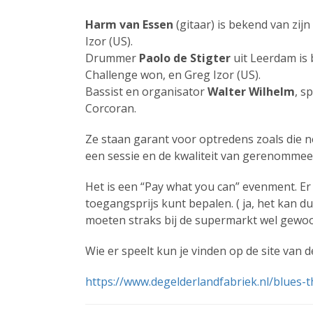
Harm van Essen
(gitaar) is bekend van zi
Izor (US).
Drummer
Paolo de Stigter
uit Leerdam is 
Challenge won, en Greg Izor (US).
Bassist en organisator
Walter Wilhelm
, s
Corcoran.
Ze staan garant voor optredens zoals die n
een sessie en de kwaliteit van gerenomme
Het is een “Pay what you can” evenment. Er
toegangsprijs kunt bepalen. ( ja, het kan dus
moeten straks bij de supermarkt wel gew
Wie er speelt kun je vinden op de site van d
https://www.degelderlandfabriek.nl/blues-t