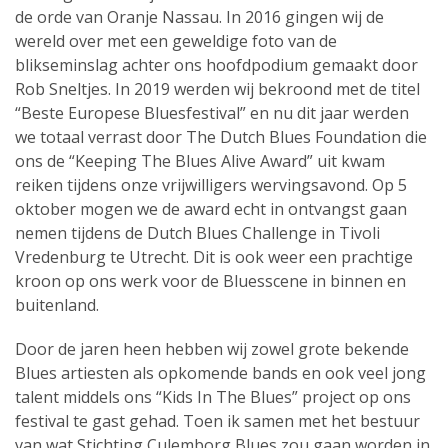
de orde van Oranje Nassau. In 2016 gingen wij de
wereld over met een geweldige foto van de
blikseminslag achter ons hoofdpodium gemaakt door
Rob Sneltjes. In 2019 werden wij bekroond met de titel
“Beste Europese Bluesfestival” en nu dit jaar werden
we totaal verrast door The Dutch Blues Foundation die
ons de “Keeping The Blues Alive Award” uit kwam
reiken tijdens onze vrijwilligers wervingsavond. Op 5
oktober mogen we de award echt in ontvangst gaan
nemen tijdens de Dutch Blues Challenge in Tivoli
Vredenburg te Utrecht. Dit is ook weer een prachtige
kroon op ons werk voor de Bluesscene in binnen en
buitenland.
Door de jaren heen hebben wij zowel grote bekende
Blues artiesten als opkomende bands en ook veel jong
talent middels ons “Kids In The Blues” project op ons
festival te gast gehad. Toen ik samen met het bestuur
van wat Stichting Culemborg Blues zou gaan worden in