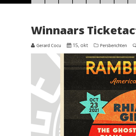
Winnaars Ticketact
15, okt
Gerard Cocu
Persberichten