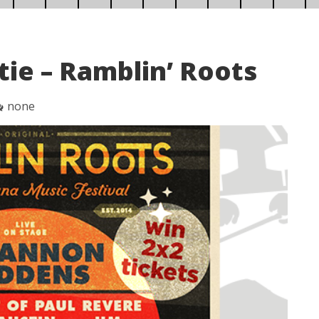
ie – Ramblin’ Roots
none