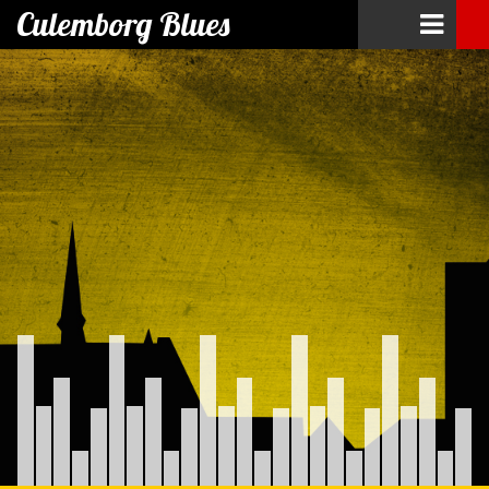
Culemborg Blues
Skip
to
content