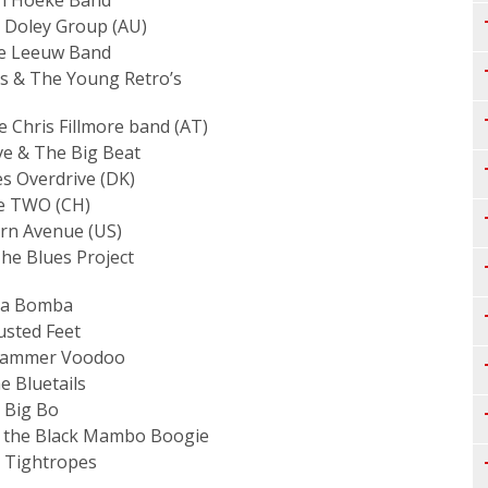
n Hoeke Band
 Doley Group (AU)
de Leeuw Band
s & The Young Retro’s
 Chris Fillmore band (AT)
eve & The Big Beat
s Overdrive (DK)
e TWO (CH)
rn Avenue (US)
The Blues Project
La Bomba
usted Feet
Hammer Voodoo
e Bluetails
Big Bo
the Black Mambo Boogie
 Tightropes