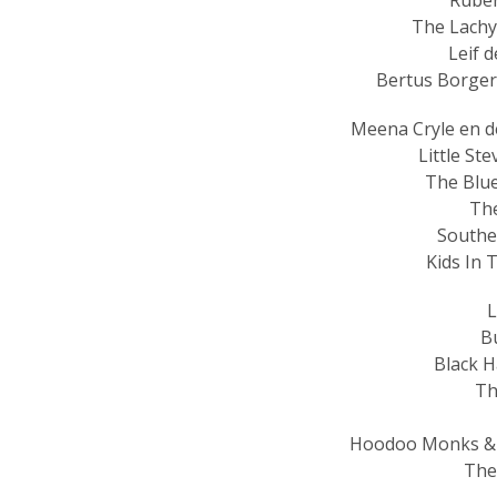
Rube
The Lachy
Leif 
Bertus Borger
Meena Cryle en de
Little St
The Blue
Th
Southe
Kids In 
B
Black 
Th
Hoodoo Monks & 
The