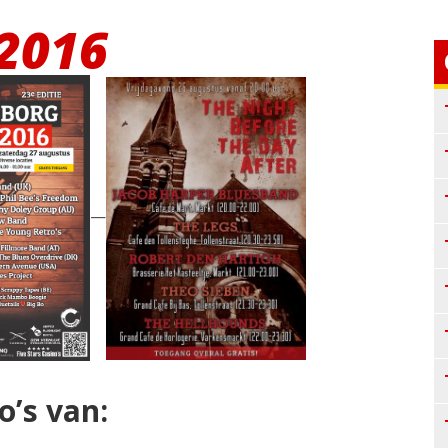
 2016
—
o’s van: