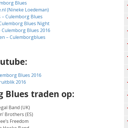
mborg Blues
.nl (Nineke Loedeman)
s – Culemborg Blues
 Culemborg Blues Night
– Culemborg Blues 2016
en – Culemborgblues
utube:
lemborg Blues 2016
uitblik 2016
 Blues traden op:
egal Band (UK)
in’ Brothers (ES)
Bee’s Freedom