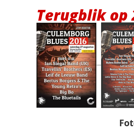
Terugblik op
—
Fot