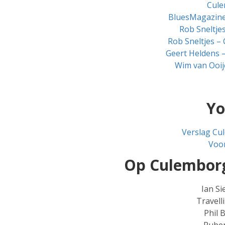
Cule
BluesMagazine
Rob Sneltje
Rob Sneltjes –
Geert Heldens 
Wim van Ooij
Yo
Verslag Cu
Voor
Op Culemborg
Ian Si
Travell
Phil 