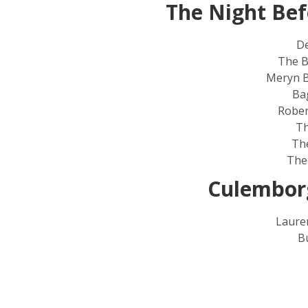
The Night Bef
De
The B
Meryn B
Ba
Rober
Th
The
The
Culemborg
Laure
B